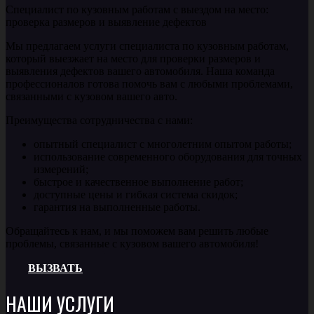
Специалист по кузовным работам с выездом на место:
проверка размеров и выявление дефектов
Мы предлагаем услуги специалиста по кузовным работам,
который выезжает на место для проверки размеров и
выявления дефектов вашего автомобиля. Наша команда
профессионалов готова помочь вам с любыми проблемами,
связанными с кузовом вашего авто.
Преимущества сотрудничества с нами:
опытный специалист с многолетним опытом работы;
использование современного оборудования для точных
измерений;
быстрое и качественное выполнение работ;
доступные цены и гибкая система скидок;
гарантия на выполненные работы.
Обращайтесь к нам, и мы поможем вам решить любые
проблемы, связанные с кузовом вашего автомобиля!
ВЫЗВАТЬ
НАШИ УСЛУГИ